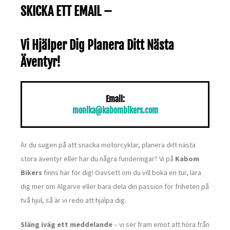
SKICKA ETT EMAIL –
Vi Hjälper Dig Planera Ditt Nästa
Äventyr!
Email:
monika@kabombikers.com
Är du sugen på att snacka motorcyklar, planera ditt nästa
stora äventyr eller har du några funderingar? Vi på
Kabom
Bikers
finns här för dig! Oavsett om du vill boka en tur, lära
dig mer om Algarve eller bara dela din passion för friheten på
två hjul, så är vi redo att hjälpa dig.
Släng iväg ett meddelande
– vi ser fram emot att höra från