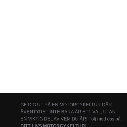
GE DIG UT PÅ EN MOTORCYKELTUR DÄR
ÄVENTYRET INTE BARA ÄR ETT VAL, UTAN
EN VIKTIG DEL AV VEM DU ÄR! Följ med oss på
DITT LIVS MOTORCYKELTUR!