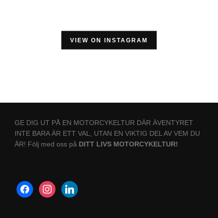
VIEW ON INSTAGRAM
GE DIG UT PÅ EN MOTORCYKELTUR DÄR ÄVENTYRET
INTE BARA ÄR ETT VAL, UTAN EN VIKTIG DEL AV VEM DU
ÄR! Följ med oss på
DITT LIVS MOTORCYKELTUR!