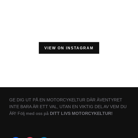
VIEW ON INSTAGRAM
GE DIG UT PÅ EN MOTORCYKELTUR DÄR ÄVENTYRET
INTE BARA ÄR ETT VAL, UTAN EN VIKTIG DEL AV VEM DU
ÄR! Följ med oss på
DITT LIVS MOTORCYKELTUR!