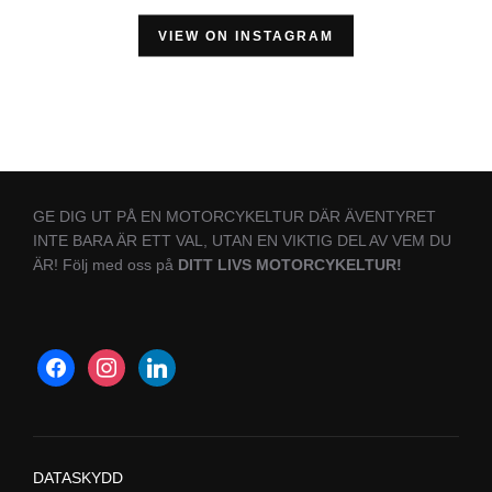
VIEW ON INSTAGRAM
GE DIG UT PÅ EN MOTORCYKELTUR DÄR ÄVENTYRET
INTE BARA ÄR ETT VAL, UTAN EN VIKTIG DEL AV VEM DU
ÄR! Följ med oss på
DITT LIVS MOTORCYKELTUR!
DATASKYDD