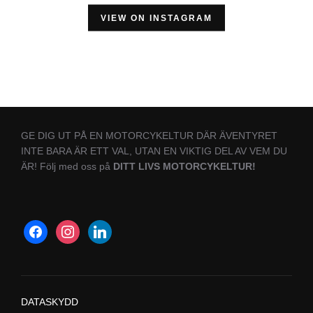
VIEW ON INSTAGRAM
GE DIG UT PÅ EN MOTORCYKELTUR DÄR ÄVENTYRET
INTE BARA ÄR ETT VAL, UTAN EN VIKTIG DEL AV VEM DU
ÄR! Följ med oss på
DITT LIVS MOTORCYKELTUR!
DATASKYDD